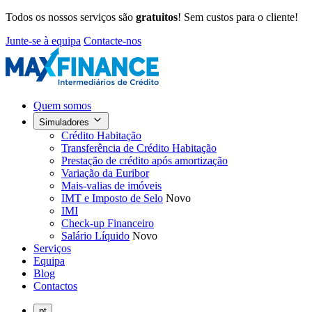
Todos os nossos serviços são
gratuitos
! Sem custos para o cliente!
Junte-se à equipa
Contacte-nos
Quem somos
Simuladores
Crédito Habitação
Transferência de Crédito Habitação
Prestação de crédito após amortização
Variação da Euribor
Mais-valias de imóveis
IMT e Imposto de Selo
Novo
IMI
Check-up Financeiro
Salário Líquido
Novo
Serviços
Equipa
Blog
Contactos
pt