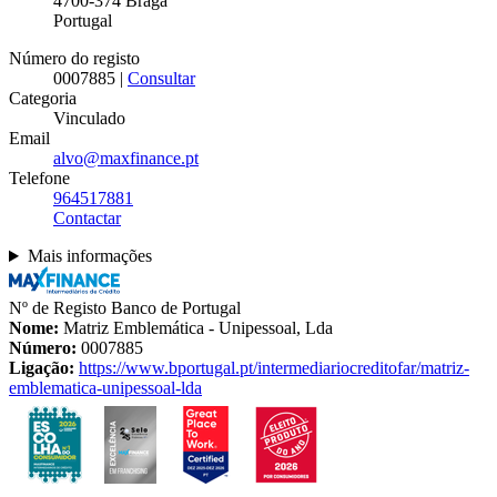
4700-374
Braga
Portugal
Número do registo
0007885 |
Consultar
Categoria
Vinculado
Email
alvo@maxfinance.pt
Telefone
964517881
Contactar
Mais informações
Nº de Registo Banco de Portugal
Nome:
Matriz Emblemática - Unipessoal, Lda
Número:
0007885
Ligação:
https://www.bportugal.pt/intermediariocreditofar/matriz-
emblematica-unipessoal-lda